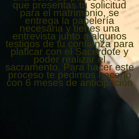
que presentas tu solicitud
para el matrimonio, se
entrega la papelería
necesaria y tienes una
entrevista junto a algunos
testigos de tu confianza para
platicar con el Sacerdote y
poder realizar el
sacramento. Para hacer este
proceso te pedimos hacerlo
con 6 meses de anticipación