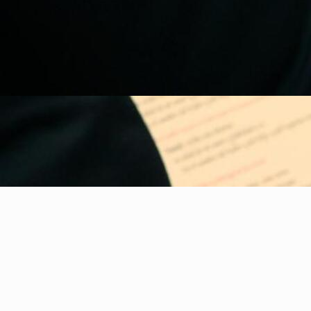
Para mayor información te
invitamos a llamar a las oficinas
parroquiales al 8111601416
o al whatsapp 8110612210 donde
te darán una mejor orientación
sobre este proceso.