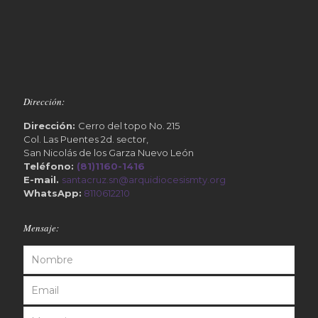
Dirección:
Dirección:
Cerro del topo No. 215
Col. Las Puentes 2d. sector,
San Nicolás de los Garza Nuevo León
Teléfono:
(81)1160-1416
E-mail.
santacruz.sn@arquidiocesismty.org
WhatsApp:
8110612210
Mensaje: