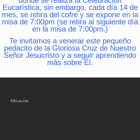
donde se realiza la Celebración
Eucarística, sin embargo, cada día 14 de
mes, se retira del cofre y se expone en la
misa de 7:00pm (se retira al siguiente día
en la misa de 7:00pm.)
Te invitamos a venerar este pequeño
pedacito de la Gloriosa Cruz de Nuestro
Señor Jesucristo y a seguir aprendiendo
más sobre Él.
Ubicación: